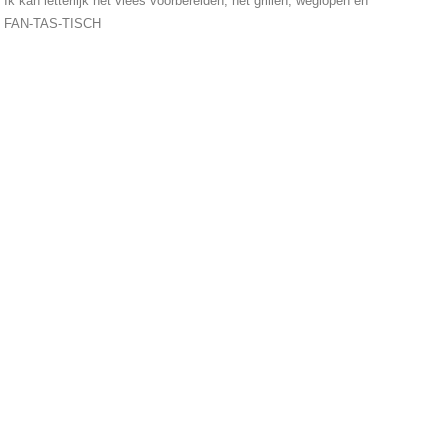
k kan letterlijk het vlees voorbereiden, het grillen, weglopen en
ké. FAN-TAS-TISCH