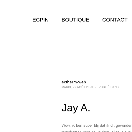
ECPIN
BOUTIQUE
CONTACT
ectherm-web
MARDI, 29 AOÛT 2023
/
PUBLIÉ DANS
Jay A.
Wow, ik ben super blij dat ik dit gevonden