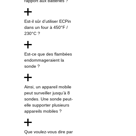
rapport aux batteries ?
a
Est-il sûr d’utiliser ECPin
dans un four à 450°F /
230°C ?
a
Est-ce que des flambées
endommageraient la
sonde ?
a
Ainsi, un appareil mobile
peut surveiller jusqu’à 8
sondes. Une sonde peut-
elle supporter plusieurs
appareils mobiles ?
a
Que voulez-vous dire par