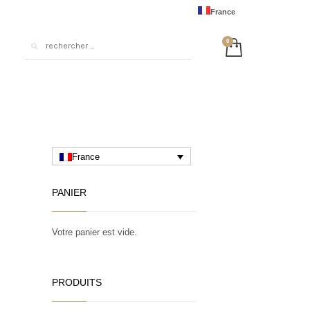
France
United States
Australia
European Union
United Kingdom
Deutschland
日本
France
中国
PANIER
Votre panier est vide.
PRODUITS