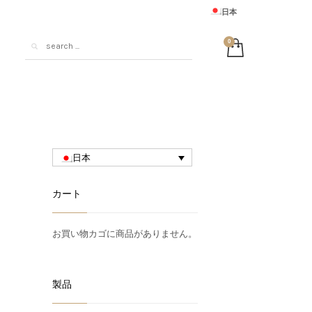
日本
United States
Australia
European Union
United Kingdom
France
Deutschland
日本
中国
カート
お買い物カゴに商品がありません。
製品