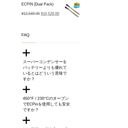
ECPIN (Dual Pack)
元
現
¥
12,549.00
¥
10,529.00
の
在
価
の
FAQ
格
価
は
格
¥12,549.00
は
a
で
¥10,529.00
スーパーコンデンサーを
し
で
バッテリーよりも優れて
た。
す。
いるとはどういう意味で
すか？
a
450°F / 230°Cのオーブン
でECPinを使用しても安全
ですか？
a