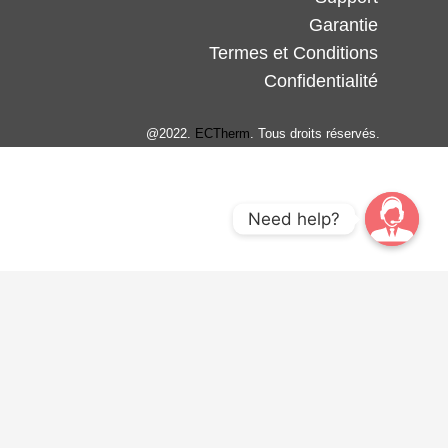
Garantie
Termes et Conditions
Confidentialité
@2022.
ECTherm
. Tous droits réservés.
Need help?
United States
Australia
European Union
United Kingdom
France
Deutschland
日本
中国