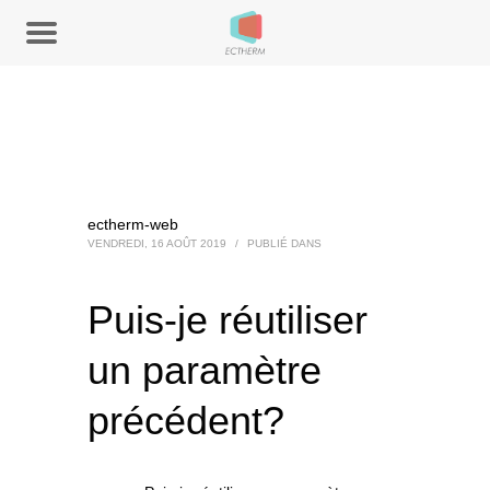
ectherm-web
VENDREDI, 16 AOÛT 2019
/
PUBLIÉ DANS
Puis-je réutiliser
un paramètre
précédent?