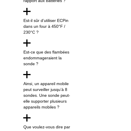
rapport aux batteries ?
a
Est-il sûr d’utiliser ECPin
dans un four à 450°F /
230°C ?
a
Est-ce que des flambées
endommageraient la
sonde ?
a
Ainsi, un appareil mobile
peut surveiller jusqu’à 8
sondes. Une sonde peut-
elle supporter plusieurs
appareils mobiles ?
a
Que voulez-vous dire par