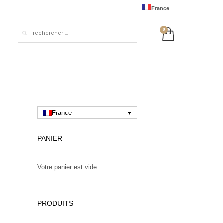
France
United States
Australia
European Union
United Kingdom
Deutschland
日本
France
中国
PANIER
Votre panier est vide.
PRODUITS