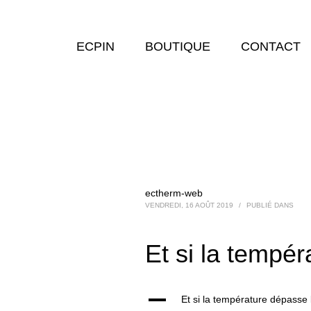
ECPIN
BOUTIQUE
CONTACT
ectherm-web
VENDREDI, 16 AOÛT 2019
/
PUBLIÉ DANS
Et si la tempér
A
Et si la température dépasse l