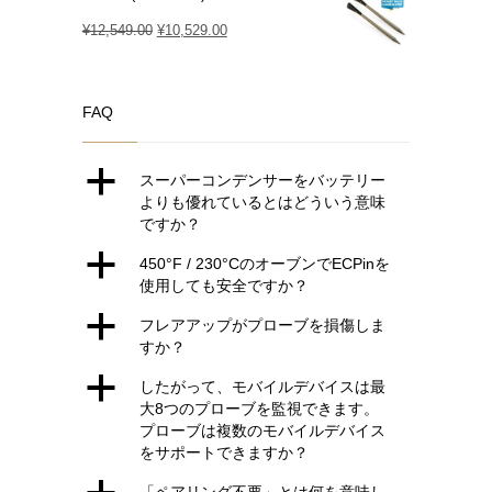
元
現
¥
12,549.00
¥
10,529.00
の
在
価
の
FAQ
格
価
は
格
¥12,549.00
は
a
スーパーコンデンサーをバッテリー
で
¥10,529.00
よりも優れているとはどういう意味
ですか？
し
で
た。
す。
a
450°F / 230°CのオーブンでECPinを
使用しても安全ですか？
a
フレアアップがプローブを損傷しま
すか？
a
したがって、モバイルデバイスは最
大8つのプローブを監視できます。
プローブは複数のモバイルデバイス
をサポートできますか？