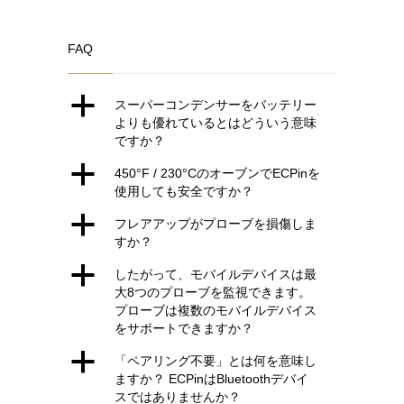
の
在
価
の
FAQ
格
価
は
格
¥12,549.00
は
a
スーパーコンデンサーをバッテリー
で
¥10,529.00
よりも優れているとはどういう意味
ですか？
し
で
た。
す。
a
450°F / 230°CのオーブンでECPinを
使用しても安全ですか？
a
フレアアップがプローブを損傷しま
すか？
a
したがって、モバイルデバイスは最
大8つのプローブを監視できます。
プローブは複数のモバイルデバイス
をサポートできますか？
a
「ペアリング不要」とは何を意味し
ますか？ ECPinはBluetoothデバイ
スではありませんか？