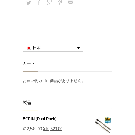
日本
カート
お買い物カゴに商品がありません。
製品
ECPIN (Dual Pack)
元
現
¥
12,549.00
¥
10,529.00